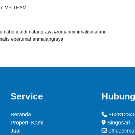
elp. MP TEAM
umahdijualdimalangraya #rumahminimalismalang
malis #perumahanmalangraya
Service
Hubung
Beranda
+6281234
Properti Kami
Singosari -
Jual
office@ma