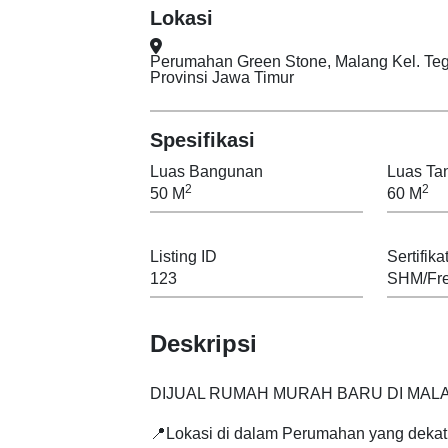
Lokasi
Perumahan Green Stone, Malang Kel. Tegalgondo Kec. Karangploso Kabupaten Malang
Provinsi Jawa Timur
Spesifikasi
Luas Bangunan
Luas Ta
2
2
50 M
60 M
Listing ID
Sertifika
123
SHM/Fre
Deskripsi
DIJUAL RUMAH MURAH BARU DI MAL
📍Lokasi di dalam Perumahan yang deka