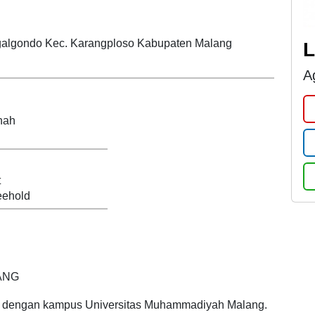
L
A
nah
t
ehold
ANG
t dengan kampus Universitas Muhammadiyah Malang.