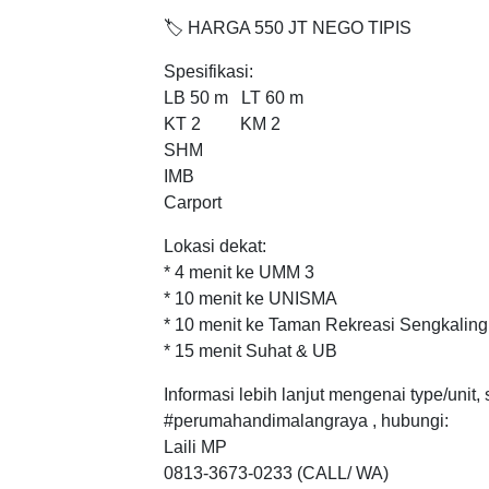
🏷️ HARGA 550 JT NEGO TIPIS
Spesifikasi:
LB 50 m LT 60 m
KT 2 KM 2
SHM
IMB
Carport
Lokasi dekat:
* 4 menit ke UMM 3
* 10 menit ke UNISMA
* 10 menit ke Taman Rekreasi Sengkaling
* 15 menit Suhat & UB
Informasi lebih lanjut mengenai type/unit,
#perumahandimalangraya , hubungi:
Laili MP
0813-3673-0233 (CALL/ WA)