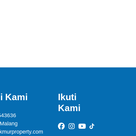
i Kami
Ikuti
Kami
543636
 Malang
kmurproperty.com