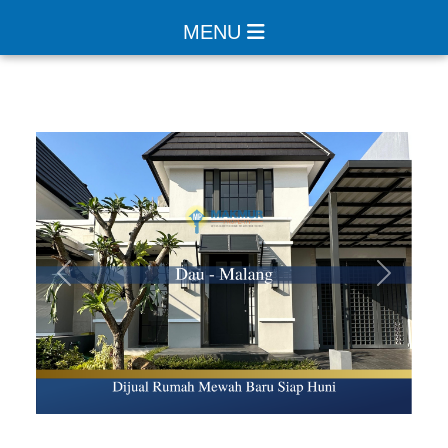
MENU
Sebelumnya
Selanjut