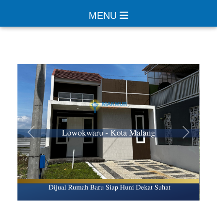
MENU
Sebelumnya
Selanjut