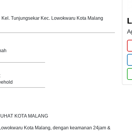
ng
L
A
nah
t
ehold
SUHAT KOTA MALANG
 Lowokwaru Kota Malang, dengan keamanan 24jam &