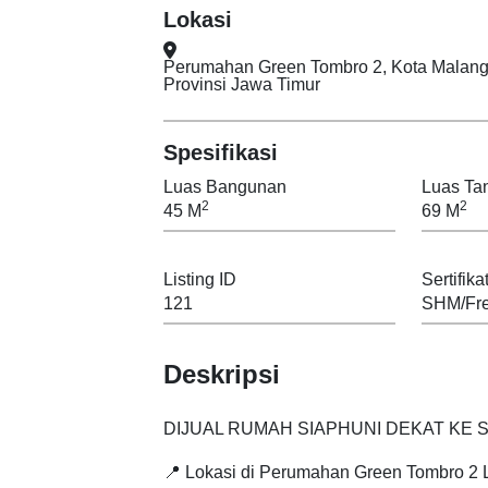
Lokasi
Perumahan Green Tombro 2, Kota Malang Kel. Tunjungsekar Kec. Lowokwaru Kota Mala
Provinsi Jawa Timur
Spesifikasi
Luas Bangunan
Luas Ta
2
2
45 M
69 M
Listing ID
Sertifika
121
SHM/Fre
Deskripsi
DIJUAL RUMAH SIAPHUNI DEKAT KE 
📍 Lokasi di Perumahan Green Tombro 2