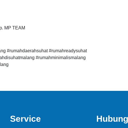
elp. MP TEAM
ang #rumahdaerahsuhat #rumahreadysuhat
ahdisuhatmalang #rumahminimalismalang
lang
Service
Hubung