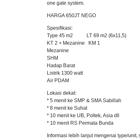
one gate system.
HARGA 650JT NEGO
Spesifikasi:
Type 45 m2 LT 69 m2 (6x11,5)
KT 2 + Mezanine KM 1
Mezanine
SHM
Hadap Barat
Listrik 1300 watt
Air PDAM
Lokasi dekat:
* 5 menit ke SMP & SMA Sabillah
* 8 menit ke Suhat
* 10 menit ke UB, Poltek, Asia dll
* 10 menit RS Permata Bunda
Informasi lebih lanjut mengenai type/unit,