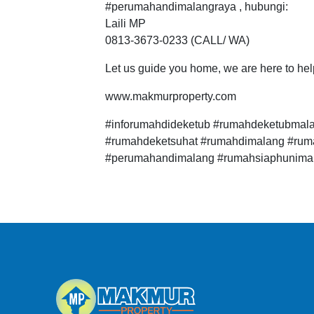
#perumahandimalangraya , hubungi:
Laili MP
0813-3673-0233 (CALL/ WA)
Let us guide you home, we are here to h
www.makmurproperty.com
#inforumahdideketub #rumahdeketubmal
#rumahdeketsuhat #rumahdimalang #rum
#perumahandimalang #rumahsiaphunima