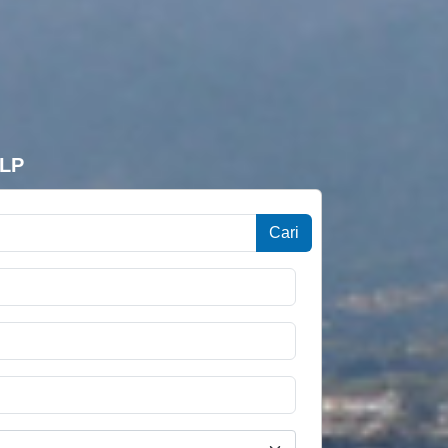
ELP
Cari